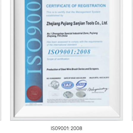
Die Bürste verfügt über starke, steife Drahtborste
bieten.
Diese Borsten können leicht Rost, Korrosion, Far
Oberflächen entfernen.
Ergonomischer Griff
Die Form des Plastikgriffs passt bequem in die Ha
verringert und eine bessere Kontrolle ermöglicht w
Das Design des Griffs stellt sicher, dass der Benut
Aufwand ausüben kann.
Rostfrei
Die Drahtborsten werden mit einer Anti-Rust-Beh
Pinsels zu verlängern und seine Reinigungswirksa
Der Griff ist auch korrosionsresistent, um sicher
Zeit in gutem Zustand bleibt.
IS09001: 2008