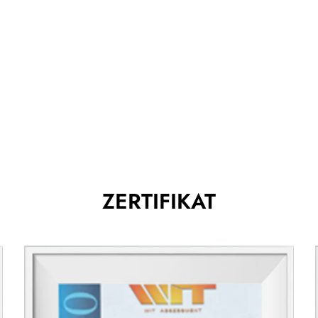
Bequemes Griff Das ergonomische Plastikgriff Desi
festen und komfortablen Griff. Es reduziert die H
Verwendung und verbessert damit die Benutzererfa
Vielseitigkeit
Die Bürste ist für eine Vielzahl von Anwendungen 
Holz, Beton und anderen Oberflächen verwendet 
Egal, ob Sie Rost, Farbe oder Staub entfernen müss
Aufgaben effektiv erledigen.
Kompakt und leicht
ZERTIFIKAT
Trotz der harten und langlebigen Borsten ist dieser
Das kompakte Design ermöglicht eine präzise Rein
empfindliche Arbeiten macht.
Schlüsselmerkmale
Hochwertige Stahlborsten