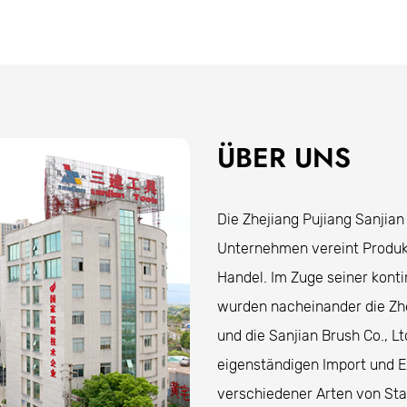
Großes Anwendungsbereich
Dieser Drahtbürste ist für industrielle, kf.
Es ist besonders nützlich, um Oberflächen für das 
Beschichtungen und Trümmer effektiv beseitigt.
Anwendungen von Drahtbürsten
ÜBER UNS
Rostentfernung
Drahtbürsten sind ideal, um Rost von Metalloberfl
Es kann verwendet werden, um Automobilteile, W
Die Zhejiang Pujiang Sanjian
Korrosion betroffene Metallelemente zu reinigen.
Unternehmen vereint Produkt
Oberflächenvorbereitung
Handel. Im Zuge seiner kont
Vor dem Malen oder der Beschichtung muss die Obe
wurden nacheinander die Zhej
Drahtbürsten entfernen Schmutz, Rost und alte Fa
und die Sanjian Brush Co., 
für die Anwendung neuer Beschichtungen.
eigenständigen Import und Ex
Es wird häufig in der Automobilreparatur-, Bau- u
verschiedener Arten von Sta