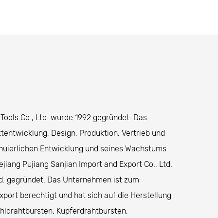
Malerei vorzubereiten, da es alte
ächen zu entfernen.
erkzeuge, Maschinen und andere von
 Tools Co., Ltd. wurde 1992 gegründet. Das
entwicklung, Design, Produktion, Vertrieb und
inuierlichen Entwicklung und seines Wachstums
rfläche gereinigt und geglättet werden.
iang Pujiang Sanjian Import and Export Co., Ltd.
rbe und bieten eine sauberere Oberfläche
Ltd. gegründet. Das Unternehmen ist zum
port berechtigt und hat sich auf die Herstellung
nd Metallbearbeitungsindustrie verwendet.
hldrahtbürsten, Kupferdrahtbürsten,