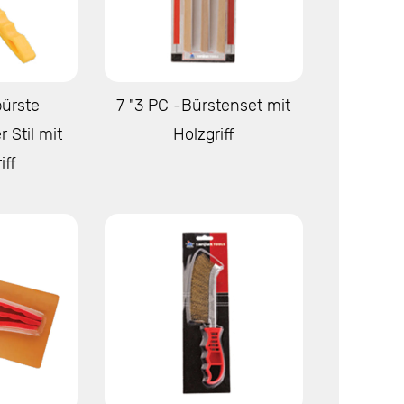
igen
Mehr anzeigen
bürste
7 "3 PC -Bürstenset mit
 Stil mit
Holzgriff
iff