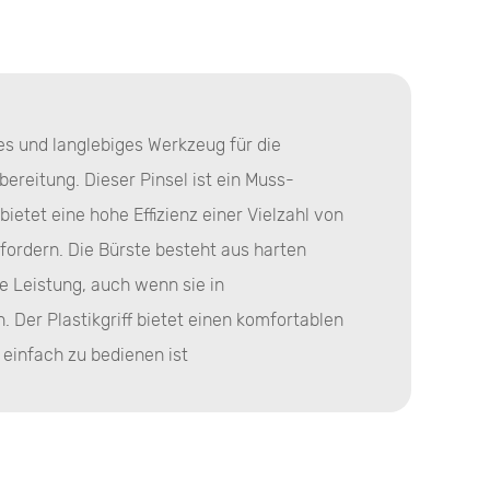
iges und langlebiges Werkzeug für die
ereitung. Dieser Pinsel ist ein Muss-
etet eine hohe Effizienz einer Vielzahl von
fordern. Die Bürste besteht aus harten
e Leistung, auch wenn sie in
er Plastikgriff bietet einen komfortablen
 einfach zu bedienen ist
lborsten, die für ihre Festigkeit und ihren
dafür