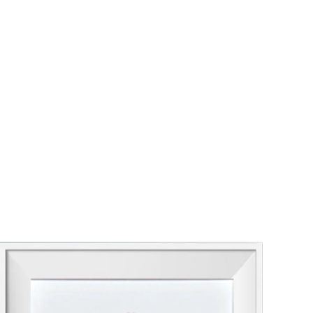
gn ist einfach zu bedienen und bietet einen
andermüdung auch nach langfristiger
hrung und Effizienz.
geeignet und kann zum Reinigen von Metall,
werden.
en, dieser Pinsel kann eine Vielzahl von
 Pinsel leicht und leicht zu manövrieren.
igung in engen Räumen, was es ideal für