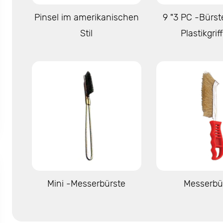
Mehr anzeigen
Mehr anze
Pinsel im amerikanischen
9 "3 PC -Bürst
Stil
Plastikgrif
Mehr anzeigen
Mehr anze
Mini -Messerbürste
Messerbü