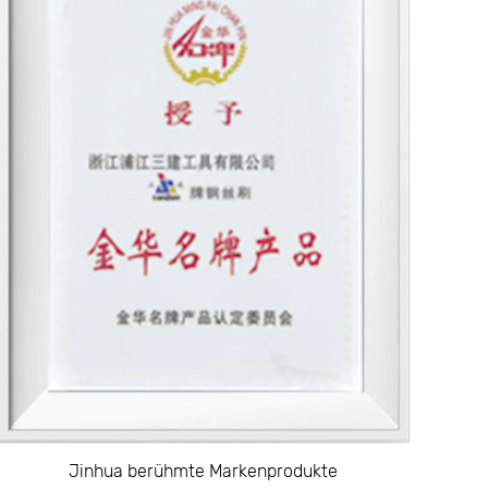
n, die eine hervorragende Reinigungskraft
be und andere hartnäckige Substanzen von
nd, wodurch das Risiko des Rutschen
ird.
zer den erforderlichen Druck ohne viel
andlung behandelt, um die Lebensdauer des
mkeit aufrechtzuerhalten.
zustellen, dass das gesamte Werkzeug lange
Jinhua berühmte Markenprodukte