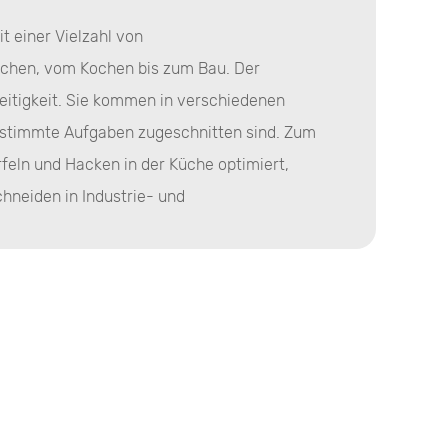
 einer Vielzahl von
chen, vom Kochen bis zum Bau. Der
seitigkeit. Sie kommen in verschiedenen
bestimmte Aufgaben zugeschnitten sind. Zum
rfeln und Hacken in der Küche optimiert,
chneiden in Industrie- und
chwertige Messer und Klingen werden häufig
stellt, um eine lang anhaltende Schärfe und
eutet, dass Benutzer sich auf ihre Klingen
gere Zeiträume ohne häufige Schärfe oder