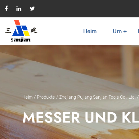
Heim
Um
Heim
/
Produkte
/
Zhejiang Pujiang Sanjian Tools Co., Ltd.
MESSER UND K