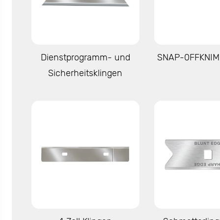
Mehr anzeigen
Mehr anze
Dienstprogramm- und
SNAP-0FFKNIM
Sicherheitsklingen
Mehr anzeigen
Mehr anze