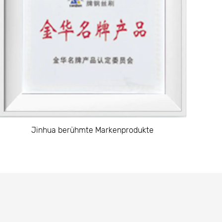
r Hand des Benutzers wohl fühlt. Die
ff ist wichtig für die
ermöglicht eine bessere Kontrolle und
d des Gebrauchs.
rkmalen wie Fingerwächter oder
r zufälligen Kürzungen zu schützen. Diese
mgebungen, in denen eine längere
Jinhua berühmte Markenprodukte
ndungen in verschiedenen Bereichen.
en befindet sich in der Küche. Von
emüse und Fleisch bis hin zu