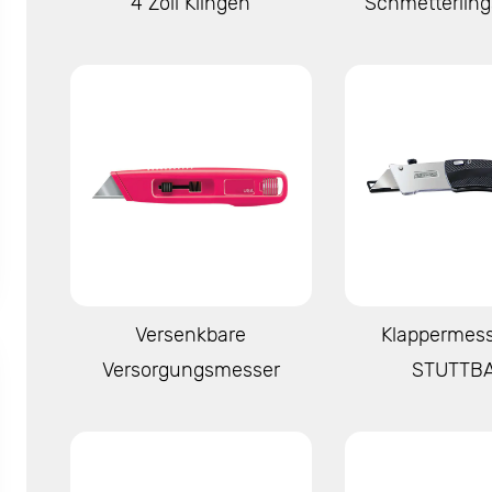
4 Zoll Klingen
Schmetterling
Mehr anzeigen
Mehr anze
Versenkbare
Klappermess
Versorgungsmesser
STUTTB