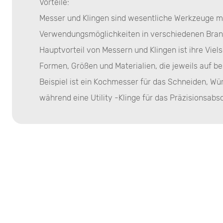
Vorteile:
Messer und Klingen sind wesentliche Werkzeuge mit
Verwendungsmöglichkeiten in verschiedenen Bran
Hauptvorteil von Messern und Klingen ist ihre Viel
Formen, Größen und Materialien, die jeweils auf 
Beispiel ist ein Kochmesser für das Schneiden, Wü
während eine Utility -Klinge für das Präzisionsabs
Handwerksumgebungen ausgelegt ist.
Haltbarkeit ist ein weiterer wichtiger Vorteil. Ho
aus Edelstahl, Kohlenstoffstahl oder Keramik herge
Korrosionsbeständigkeit zu gewährleisten. Dies bed
verlassen können, um die Schnitteffizienz für län
Ersatz aufrechtzuerhalten.
Merkmale: