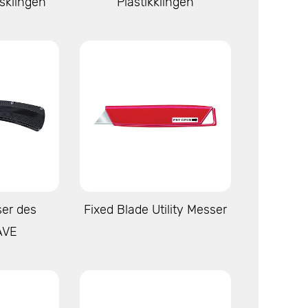
sklingen
Plastikklingen
igen
Mehr anzeigen
er des
Fixed Blade Utility Messer
AVE