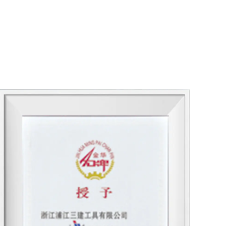
 nach Typ, aber es gibt mehrere häufige
ukte definieren.
der vielen wichtigen Merkmale. Edelstahl
n Schärfe, Korrosionsbeständigkeit und
er sind zwar anfällig für Rost, bieten
r zu schärfen. Keramikblätter, obwohl
tenretention und sind gegen Korrosion
ksamkeit eines Messers oder einer Klinge.
geschliffen, um das Präzisionsschnitt zu
 die Ausführung von Aufgaben wie das
Anstrengung.