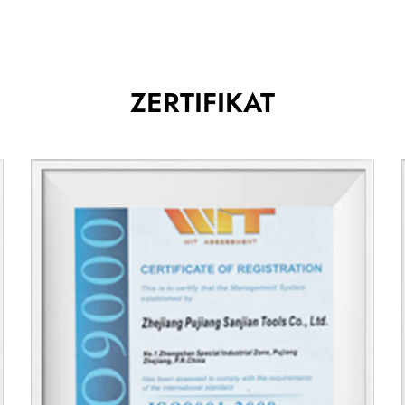
Die Merkmale von Messern und Klingen variieren je
Merkmale, die in dieser Kategorie hochwertige Prod
Klingenmaterial: Das Material der Klinge ist eines 
wird üblicherweise für das Gleichgewicht zwische
ZERTIFIKAT
einfacher Wartung verwendet. Kohlenstoffstahlblätt
jedoch eine überwiegende Schärfe und sind leichte
zerbrechlicher, sorgen für eine hervorragende Kan
resistent.
Blattschärfe: Schärfe ist entscheidend für die Wir
Hochwertige Klingen werden zu einer feinen Kante 
gewährleisten. Die Schärfe der Klinge erleichtert
Schneiden, Hacken oder Schnitzen mit minimaler 
Gewicht und Gleichgewicht: