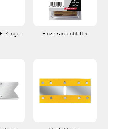
igen
Mehr anzeigen
E-Klingen
Einzelkantenblätter
igen
Mehr anzeigen