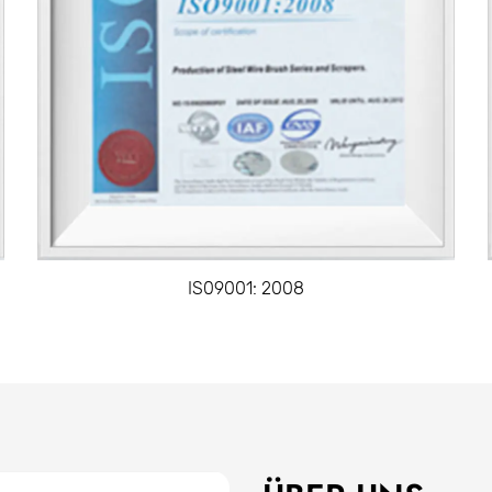
Ein ausgewogenes Messer ist eines, das sich in de
Gewichtsverteilung zwischen der Klinge und dem Gri
Benutzerfreundlichkeit. Ein ausgewogenes Messer 
reduziert die Ermüdung und die Belastung währen
Sicherheitsmerkmale:
Einige Messer und Klingen sind mit Sicherheitsme
Scheideabdeckungen ausgestattet, um Benutzer vo
Merkmale sind besonders wichtig in beruflichen U
Verwendung das Verletzungsrisiko erhöht.
IS09001: 2008
Anwendungen:
Messer und Klingen haben eine Vielzahl von Anwe
Kulinarischer Gebrauch:
Die viele übliche Anwendung von Messern und Kling
grundlegenden Aufgaben wie dem Schneiden von G