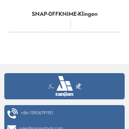
SNAP-0FFKNIME-Klingen
+86-13906791151
sales@sanjiantools.com